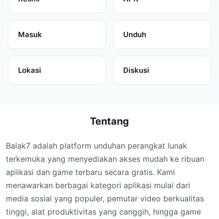
Masuk
Unduh
Lokasi
Diskusi
Tentang
Balak7 adalah platform unduhan perangkat lunak
terkemuka yang menyediakan akses mudah ke ribuan
aplikasi dan game terbaru secara gratis. Kami
menawarkan berbagai kategori aplikasi mulai dari
media sosial yang populer, pemutar video berkualitas
tinggi, alat produktivitas yang canggih, hingga game